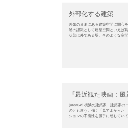
外部化する建築
外気のままにある建築空間に関心を持ってきた。 私の言葉としては「構築された
通の認識として建築空間といえば具体的な内外の境
状態は外である場、そのような空間
『最近観た映画：風
(area045 横浜の建築家 建築家のコ
のとも違う。強く「見てよかった」と思うのだ。 中国映画はほとんど見ていない
ションの不能性を勝手に感じていて、