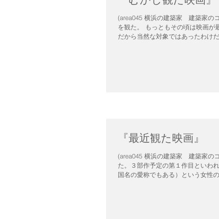
(area045 横浜の建築家 建
を観た。 もっともその頃は映画が最もポピュラーな娯楽でありそれ以外に大衆が気軽に楽しめるものがなかったの
だから当然な対象ではあったわけだ。 
『最近観た映画』
(area045 横浜の建築家 建
た。３部作予定の第１作目といわれる。 戦争の世紀と言われる２０世紀を、それを生きたエレニ（
国名の愛称でもある）という女性の半