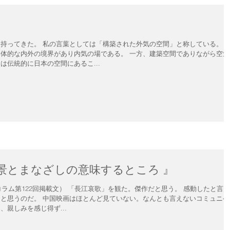
外気の空間」と称している。 普
界があり内気の場である。 一方、建築空間でありながら空気の
は伝統的に日本の空間にあるこ...
景とまなざしの意味するところ 』
ラム第122回掲載文） 「長江哀歌」を観た。傑作だと思う。 感動したと言う
。なんとも言えないコミュニケー
親しみを感じ得ず...