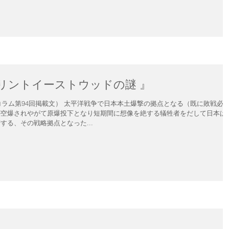
リントイーストウッドの謎 』
築家のコラム第94回掲載文） 太平洋戦争で日本本土爆撃の拠点となる（既に敗戦必
が空爆されやがて原爆投下となり短期間に想像を絶する犠牲者をだして日本は
る、その戦略拠点となった...