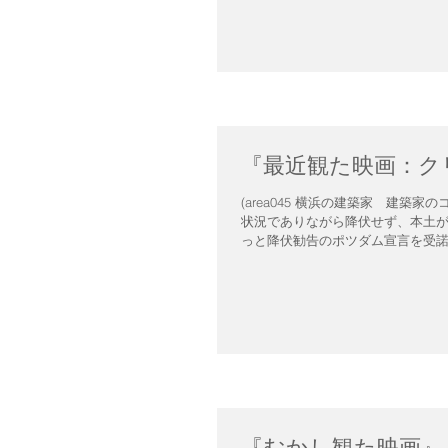
『最近観た映画：ク
(area045 横浜の建築家 建
状況でありながら降伏せず、本土
っと降伏勧告のポツダム宣言を受諾す
『むかし観た映画』