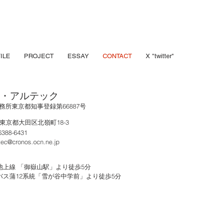
ILE
PROJECT
ESSAY
CONTACT
X "twitter"
・アルテック
務所東京都知事登録第66887号
3 東京都大田区北嶺町18-3
6388-6431
rtec@cronos.ocn.ne.jp
池上線 「御嶽山駅」より徒歩5分
バス蒲12系統「雪が谷中学前」より徒歩5分