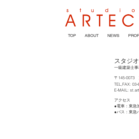
TOP
ABOUT
NEWS
PROF
スタジオ
一級建築士事
〒145-007
TEL,FAX: 03-
E-MAIL:
st.a
​アクセス
●電車：東急
●バス：東急